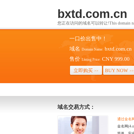
bxtd.com.cn
您正在访问的域名可以转让!This domain name i
一口价出售中！
域名
bxtd.com.cn
Domain Name:
售价
CNY 999.00
Listing Price:
立即购买
BUY NOW
>>
>>
域名交易方式：
通过金名网(
金名网(4
简单、安