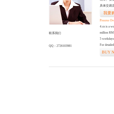
具体交易
我要
Process Ov
4.cn is a w
million RMB
联系我们
5 workdays
For detaile
QQ：2726103981
BUY 