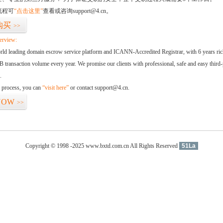
流程可
“点击这里”
查看或咨询support@4.cn。
购买
>>
erview:
orld leading domain escrow service platform and ICANN-Accredited Registrar, with 6 years ri
 transaction volume every year. We promise our clients with professional, safe and easy third-
.
d process, you can
“visit here”
or contact support@4.cn.
NOW
>>
Copyright © 1998 -2025 www.bxtd.com.cn All Rights Reserved
51La